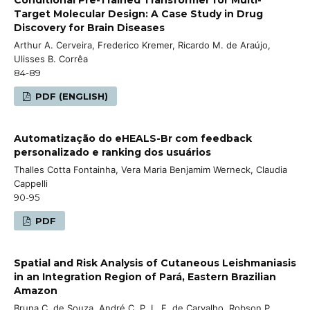
Target Molecular Design: A Case Study in Drug
Discovery for Brain Diseases
Arthur A. Cerveira, Frederico Kremer, Ricardo M. de Araújo,
Ulisses B. Corrêa
84-89
PDF (ENGLISH)
Automatização do eHEALS-Br com feedback
personalizado e ranking dos usuários
Thalles Cotta Fontainha, Vera Maria Benjamim Werneck, Claudia
Cappelli
90-95
PDF
Spatial and Risk Analysis of Cutaneous Leishmaniasis
in an Integration Region of Pará, Eastern Brazilian
Amazon
Bruna C. de Souza, André C. P. L. F. de Carvalho, Robson P.