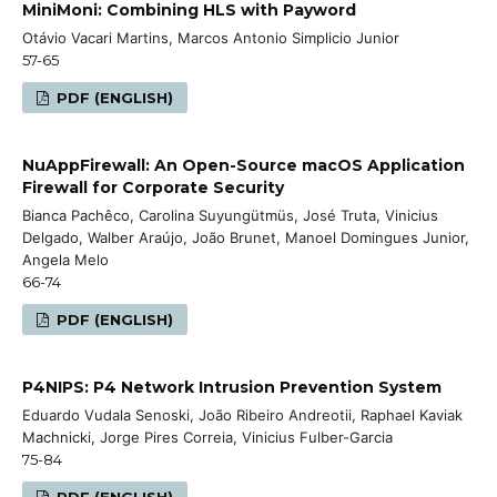
MiniMoni: Combining HLS with Payword
Otávio Vacari Martins, Marcos Antonio Simplicio Junior
57-65
PDF (ENGLISH)
NuAppFirewall: An Open-Source macOS Application
Firewall for Corporate Security
Bianca Pachêco, Carolina Suyungütmüs, José Truta, Vinicius
Delgado, Walber Araújo, João Brunet, Manoel Domingues Junior,
Angela Melo
66-74
PDF (ENGLISH)
P4NIPS: P4 Network Intrusion Prevention System
Eduardo Vudala Senoski, João Ribeiro Andreotii, Raphael Kaviak
Machnicki, Jorge Pires Correia, Vinicius Fulber-Garcia
75-84
PDF (ENGLISH)