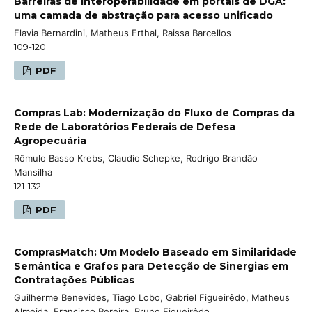
Barreiras de interoperabilidade em portais de DGA:
uma camada de abstração para acesso unificado
Flavia Bernardini, Matheus Erthal, Raissa Barcellos
109-120
PDF
Compras Lab: Modernização do Fluxo de Compras da
Rede de Laboratórios Federais de Defesa
Agropecuária
Rômulo Basso Krebs, Claudio Schepke, Rodrigo Brandão
Mansilha
121-132
PDF
ComprasMatch: Um Modelo Baseado em Similaridade
Semântica e Grafos para Detecção de Sinergias em
Contratações Públicas
Guilherme Benevides, Tiago Lobo, Gabriel Figueirêdo, Matheus
Almeida, Francisco Pereira, Bruno Figueirêdo