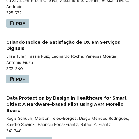
da Silva, Jefferson C. Silva, Alexandre S. Cialdini, Rossana M. C.
Andrade
325-332
PDF
Criando Índice de Satisfação de UX em Serviços
Digitais
Elisa Tuler, Tassia Ruiz, Leonardo Rocha, Vanessa Montiel,
Antônio Fiuza
333-340
PDF
Data Protection by Design in Healthcare for Smart
Cities: A Hardware-based Pilot using ARM Morello
Board
Regis Schuch, Mailson Teles-Borges, Diego Mendes Rodrigues,
Sandro Sawicki, Fabricia Roos-Frantz, Rafael Z. Frantz
341-348