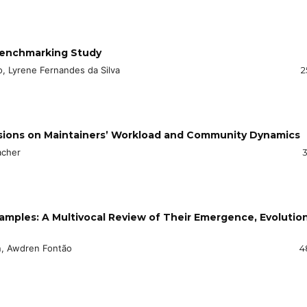
Benchmarking Study
o, Lyrene Fernandes da Silva
2
ssions on Maintainers’ Workload and Community Dynamics
acher
3
amples: A Multivocal Review of Their Emergence, Evolution
in, Awdren Fontão
4