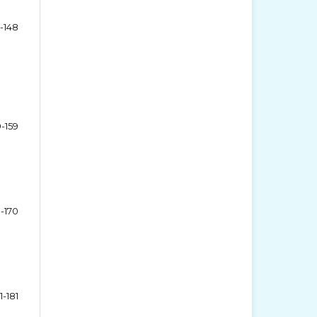
-148
9-159
-170
1-181