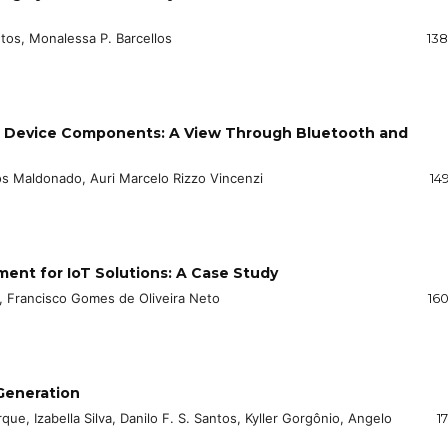
tos, Monalessa P. Barcellos
138
d Device Components: A View Through Bluetooth and
los Maldonado, Auri Marcelo Rizzo Vincenzi
14
ment for IoT Solutions: A Case Study
, Francisco Gomes de Oliveira Neto
160
Generation
e, Izabella Silva, Danilo F. S. Santos, Kyller Gorgônio, Angelo
17