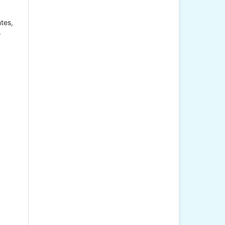
tes,
r