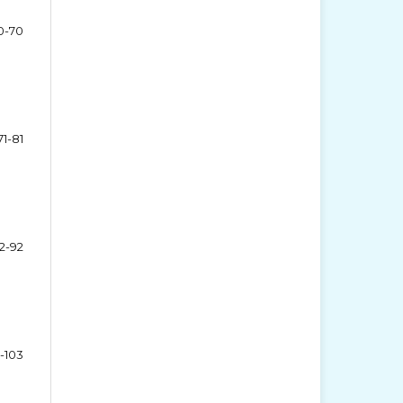
0-70
71-81
2-92
-103