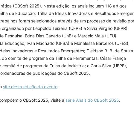
Prática (CBSoft 2025). Nesta edição, os anais incluem 118 artigos
 Trilha de Educação, Trilha de Ideias Inovadoras e Resultados Emergen
s trabalhos foram selecionados através de um processo de revisão po
i organizado por Leopoldo Teixeira (UFPE) e Silvia Vergilio (UFPR),
de Pesquisa; Edna Dias Canedo (UnB) e Marcelo Maia (UFU),
da Educação; Ivan Machado (UFBA) e Monalessa Barcellos (UFES),
deias Inovadoras e Resultados Emergentes; Cleidson R. B. de Souza
 do comitê de programa da Trilha de Ferramentas; César França
comitê de programa da Trilha da Indústria; e Carla Silva (UFPE),
coordenadoras de publicações do CBSoft 2025.
 o
site desta edição do evento
.
 compõem o CBSoft 2025, visite a
série Anais do CBSoft 2025
.