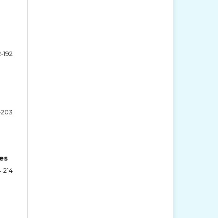
2-192
-203
es
-214