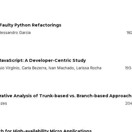
 Faulty Python Refactorings
Alessandro Garcia
18
 JavaScript: A Developer-Centric Study
sio Virgínio, Carla Bezerra, Ivan Machado, Larissa Rocha
193
ative Analysis of Trunk-based vs. Branch-based Approach
ezes
204
 for High-availability Micro Applications