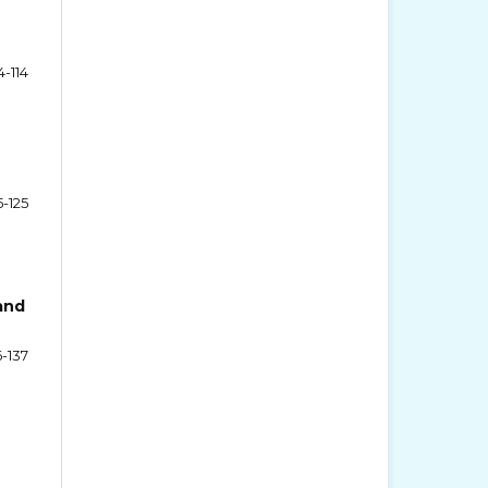
4-114
5-125
and
6-137