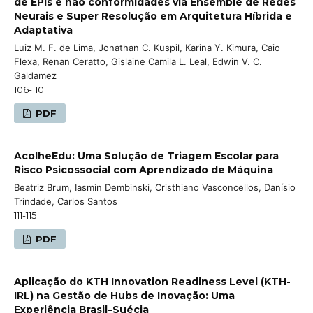
de EPIs e não conformidades via Ensemble de Redes
Neurais e Super Resolução em Arquitetura Híbrida e
Adaptativa
Luiz M. F. de Lima, Jonathan C. Kuspil, Karina Y. Kimura, Caio
Flexa, Renan Ceratto, Gislaine Camila L. Leal, Edwin V. C.
Galdamez
106-110
PDF
AcolheEdu: Uma Solução de Triagem Escolar para
Risco Psicossocial com Aprendizado de Máquina
Beatriz Brum, Iasmin Dembinski, Cristhiano Vasconcellos, Danísio
Trindade, Carlos Santos
111-115
PDF
Aplicação do KTH Innovation Readiness Level (KTH-
IRL) na Gestão de Hubs de Inovação: Uma
Experiência Brasil–Suécia