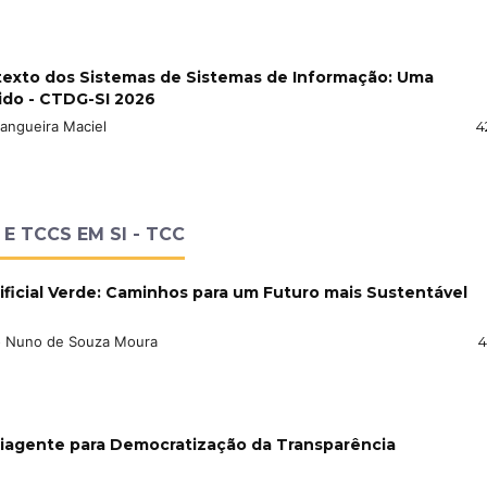
texto dos Sistemas de Sistemas de Informação: Uma
ido - CTDG-SI 2026
tangueira Maciel
4
E TCCS EM SI - TCC
ificial Verde: Caminhos para um Futuro mais Sustentável
dro Nuno de Souza Moura
4
tiagente para Democratização da Transparência