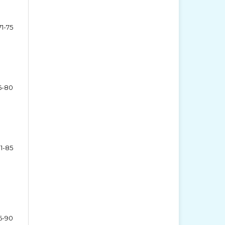
71-75
6-80
1-85
6-90