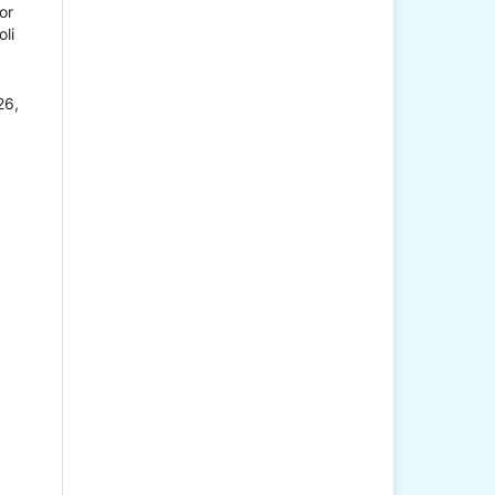
or
li
26,