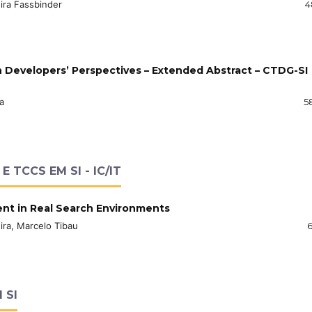
ira Fassbinder
4
an Developers’ Perspectives – Extended Abstract – CTDG-SI
a
5
 TCCS EM SI - IC/IT
t in Real Search Environments
ira, Marcelo Tibau
6
 SI