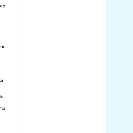
ado
lhos
or
de
 foi