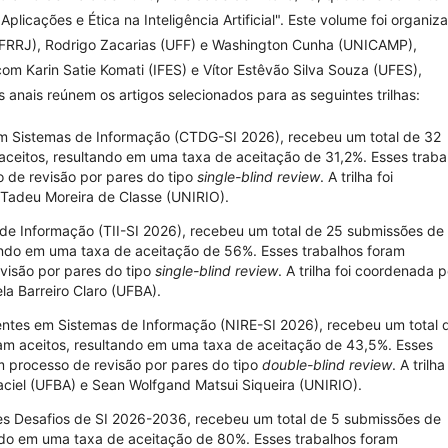
plicações e Ética na Inteligência Artificial". Este volume foi organiz
(UFRRJ), Rodrigo Zacarias (UFF) e Washington Cunha (UNICAMP),
m Karin Satie Komati (IFES) e Vítor Estêvão Silva Souza (UFES),
 anais reúnem os artigos selecionados para as seguintes trilhas:
m Sistemas de Informação (CTDG-SI 2026), recebeu um total de 32
aceitos, resultando em uma taxa de aceitação de 31,2%. Esses traba
 de revisão por pares do tipo
single-blind review
. A trilha foi
Tadeu Moreira de Classe (UNIRIO).
 de Informação (TII-SI 2026), recebeu um total de 25 submissões de
tando em uma taxa de aceitação de 56%. Esses trabalhos foram
visão por pares do tipo
single-blind review
. A trilha foi coordenada p
la Barreiro Claro (UFBA).
entes em Sistemas de Informação (NIRE-SI 2026), recebeu um total 
ram aceitos, resultando em uma taxa de aceitação de 43,5%. Esses
m processo de revisão por pares do tipo
double-blind review
. A trilha
ciel (UFBA) e Sean Wolfgand Matsui Siqueira (UNIRIO).
 Desafios de SI 2026-2036, recebeu um total de 5 submissões de
ando em uma taxa de aceitação de 80%. Esses trabalhos foram