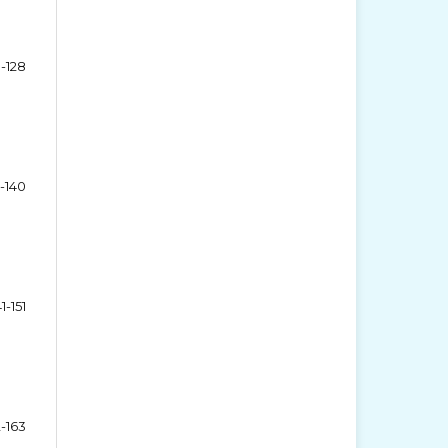
8-128
9-140
41-151
2-163