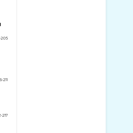
d
-205
6-211
2-217