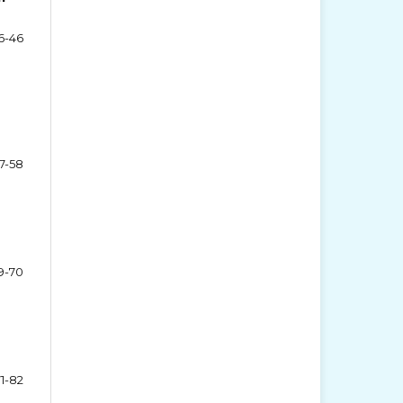
6-46
7-58
9-70
71-82