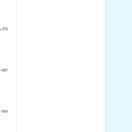
4-175
6-187
-199