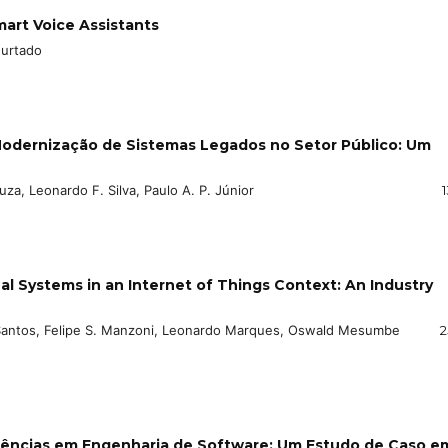
mart Voice Assistants
Furtado
Modernização de Sistemas Legados no Setor Público: Um
a, Leonardo F. Silva, Paulo A. P. Júnior
al Systems in an Internet of Things Context: An Industry
Santos, Felipe S. Manzoni, Leonardo Marques, Oswald Mesumbe
2
ências em Engenharia de Software: Um Estudo de Caso e