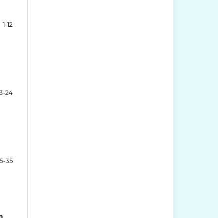
1-12
13-24
5-35
m