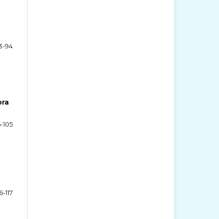
3-94
ora
-105
6-117