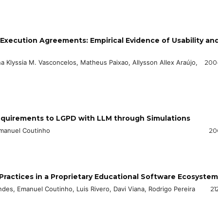
Execution Agreements: Empirical Evidence of Usability an
a Klyssia M. Vasconcelos, Matheus Paixao, Allysson Allex Araújo,
200
equirements to LGPD with LLM through Simulations
Emanuel Coutinho
20
actices in a Proprietary Educational Software Ecosystem
ndes, Emanuel Coutinho, Luis Rivero, Davi Viana, Rodrigo Pereira
21