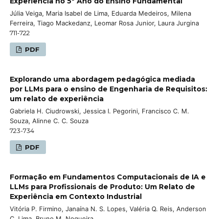
Experiência no 5º Ano do Ensino Fundamental
Júlia Veiga, Maria Isabel de Lima, Eduarda Medeiros, Milena
Ferreira, Tiago Mackedanz, Leomar Rosa Junior, Laura Jurgina
711-722
PDF
Explorando uma abordagem pedagógica mediada
por LLMs para o ensino de Engenharia de Requisitos:
um relato de experiência
Gabriela H. Ciudrowski, Jessica I. Pegorini, Francisco C. M.
Souza, Alinne C. C. Souza
723-734
PDF
Formação em Fundamentos Computacionais de IA e
LLMs para Profissionais de Produto: Um Relato de
Experiência em Contexto Industrial
Vitória P. Firmino, Janaína N. S. Lopes, Valéria Q. Reis, Anderson
C. Lima, Bruno M. Nogueira