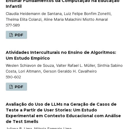
Ensinar Fundamentos da Computação na Educação
Infantil
Claudia Heidemann de Santana, Luiz Felipe Bonfim Zonetti,
Thelma Elita Colanzi, Aline Maria Malachini Miotto Amaral
577-589
PDF
Atividades Interculturais no Ensino de Algoritmos:
Um Estudo Empírico
Weslen Schiavon de Souza, Valter Rafael L. Müller, Sinthia Sabino
Costa, Lori Altmann, Gerson Geraldo H. Cavalheiro
590-602
PDF
Avaliação do Uso de LLMs na Geração de Casos de
Teste a Partir de User Stories: Um Estudo
Experimental em Contexto Educacional com Análise
de Test Smells
Juliana B. Lima, Márcia Sampaio Lima