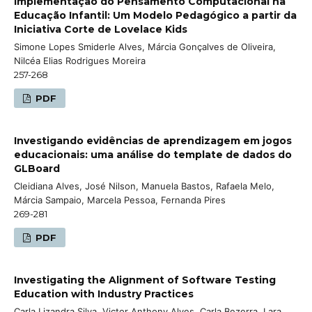
Implementação do Pensamento Computacional na
Educação Infantil: Um Modelo Pedagógico a partir da
Iniciativa Corte de Lovelace Kids
Simone Lopes Smiderle Alves, Márcia Gonçalves de Oliveira,
Nilcéa Elias Rodrigues Moreira
257-268
PDF
Investigando evidências de aprendizagem em jogos
educacionais: uma análise do template de dados do
GLBoard
Cleidiana Alves, José Nilson, Manuela Bastos, Rafaela Melo,
Márcia Sampaio, Marcela Pessoa, Fernanda Pires
269-281
PDF
Investigating the Alignment of Software Testing
Education with Industry Practices
Carla Lizandra Silva, Victor Anthony Alves, Carla Bezerra, Lara