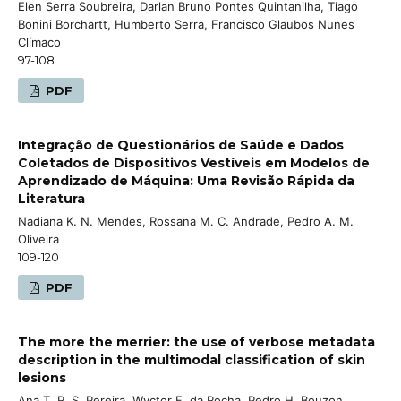
Elen Serra Soubreira, Darlan Bruno Pontes Quintanilha, Tiago
Bonini Borchartt, Humberto Serra, Francisco Glaubos Nunes
Clímaco
97-108
PDF
Integração de Questionários de Saúde e Dados
Coletados de Dispositivos Vestíveis em Modelos de
Aprendizado de Máquina: Uma Revisão Rápida da
Literatura
Nadiana K. N. Mendes, Rossana M. C. Andrade, Pedro A. M.
Oliveira
109-120
PDF
The more the merrier: the use of verbose metadata
description in the multimodal classification of skin
lesions
Ana T. R. S. Pereira, Wyctor F. da Rocha, Pedro H. Bouzon,