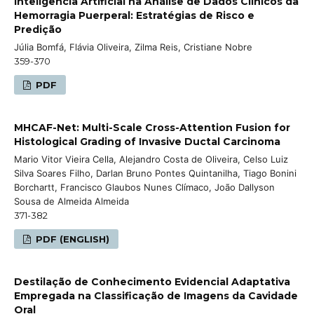
Inteligência Artificial na Análise de Dados Clínicos da
Hemorragia Puerperal: Estratégias de Risco e
Predição
Júlia Bomfá, Flávia Oliveira, Zilma Reis, Cristiane Nobre
359-370
PDF
MHCAF-Net: Multi-Scale Cross-Attention Fusion for
Histological Grading of Invasive Ductal Carcinoma
Mario Vitor Vieira Cella, Alejandro Costa de Oliveira, Celso Luiz
Silva Soares Filho, Darlan Bruno Pontes Quintanilha, Tiago Bonini
Borchartt, Francisco Glaubos Nunes Clímaco, João Dallyson
Sousa de Almeida Almeida
371-382
PDF (ENGLISH)
Destilação de Conhecimento Evidencial Adaptativa
Empregada na Classificação de Imagens da Cavidade
Oral