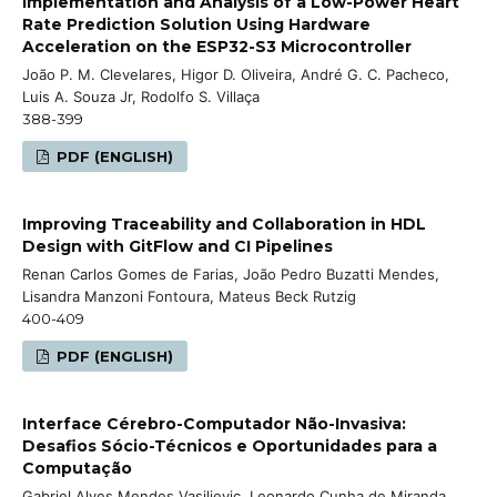
Implementation and Analysis of a Low-Power Heart
Rate Prediction Solution Using Hardware
Acceleration on the ESP32-S3 Microcontroller
João P. M. Clevelares, Higor D. Oliveira, André G. C. Pacheco,
Luis A. Souza Jr, Rodolfo S. Villaça
388-399
PDF (ENGLISH)
Improving Traceability and Collaboration in HDL
Design with GitFlow and CI Pipelines
Renan Carlos Gomes de Farias, João Pedro Buzatti Mendes,
Lisandra Manzoni Fontoura, Mateus Beck Rutzig
400-409
PDF (ENGLISH)
Interface Cérebro-Computador Não-Invasiva:
Desafios Sócio-Técnicos e Oportunidades para a
Computação
Gabriel Alves Mendes Vasiljevic, Leonardo Cunha de Miranda