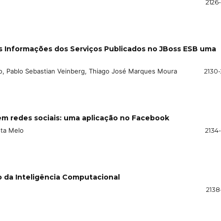
2126
 Informações dos Serviços Publicados no JBoss ESB uma
o, Pablo Sebastian Veinberg, Thiago José Marques Moura
2130-
em redes sociais: uma aplicação no Facebook
sta Melo
2134
 da Inteligência Computacional
2138