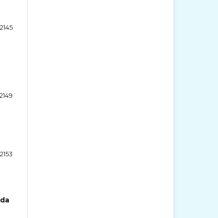
-2145
2149
-2153
 da