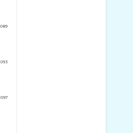
2089
2093
2097