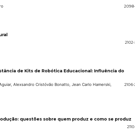
ro
2098-
ural
2102-
tância de Kits de Robótica Educacional: Influência do
guiar, Alexsandro Cristóvão Bonatto, Jean Carlo Hamerski,
2106-
produção: questões sobre quem produz e como se produz
2110