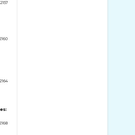
-2157
2160
-2164
es:
2168