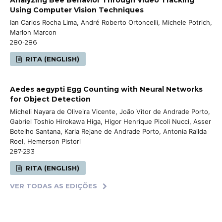
Analyzing Bee Behavior Through Video Tracking
Using Computer Vision Techniques
Ian Carlos Rocha Lima, André Roberto Ortoncelli, Michele Potrich,
Marlon Marcon
280-286
RITA (ENGLISH)
Aedes aegypti Egg Counting with Neural Networks
for Object Detection
Micheli Nayara de Oliveira Vicente, João Vitor de Andrade Porto,
Gabriel Toshio Hirokawa Higa, Higor Henrique Picoli Nucci, Asser
Botelho Santana, Karla Rejane de Andrade Porto, Antonia Railda
Roel, Hemerson Pistori
287-293
RITA (ENGLISH)
VER TODAS AS EDIÇÕES