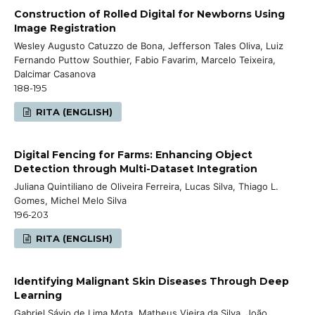
Construction of Rolled Digital for Newborns Using
Image Registration
Wesley Augusto Catuzzo de Bona, Jefferson Tales Oliva, Luiz
Fernando Puttow Southier, Fabio Favarim, Marcelo Teixeira,
Dalcimar Casanova
188-195
RITA (ENGLISH)
Digital Fencing for Farms: Enhancing Object
Detection through Multi-Dataset Integration
Juliana Quintiliano de Oliveira Ferreira, Lucas Silva, Thiago L.
Gomes, Michel Melo Silva
196-203
RITA (ENGLISH)
Identifying Malignant Skin Diseases Through Deep
Learning
Gabriel Sávio de Lima Mota, Matheus Vieira da Silva, João