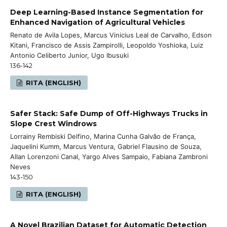
Deep Learning-Based Instance Segmentation for
Enhanced Navigation of Agricultural Vehicles
Renato de Avila Lopes, Marcus Vinicius Leal de Carvalho, Edson
Kitani, Francisco de Assis Zampirolli, Leopoldo Yoshioka, Luiz
Antonio Celiberto Junior, Ugo Ibusuki
136-142
RITA (ENGLISH)
Safer Stack: Safe Dump of Off-Highways Trucks in
Slope Crest Windrows
Lorrainy Rembiski Delfino, Marina Cunha Galvão de França,
Jaquelini Kumm, Marcus Ventura, Gabriel Flausino de Souza,
Allan Lorenzoni Canal, Yargo Alves Sampaio, Fabiana Zambroni
Neves
143-150
RITA (ENGLISH)
A Novel Brazilian Dataset for Automatic Detection