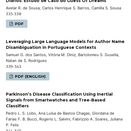
Diários: Estudo de Caso do Guess Of Dreams
Avelar R. de Sousa, Carlos Henrique S. Barros, Camilla S. Sousa
335-338
PDF
Leveraging Large Language Models for Author Name
Disambiguation in Portuguese Contexts
Samuel G. dos Santos, Vitória M. Diniz, Bartolomeu S. Gusella,
Natan de S. Rodrigues
339-343
PDF (ENGLISH)
Parkinson’s Disease Classification Using Inertial
Signals from Smartwatches and Tree-Based
Classifiers
Pedro L. S. Lobo, Ana Luísa de Bastos Chagas, Giordana de
Farias F. B. Bucci, Rogerio L. Salvini, Fabrizzio A. Soares, Juliana
P. Felix
344-347