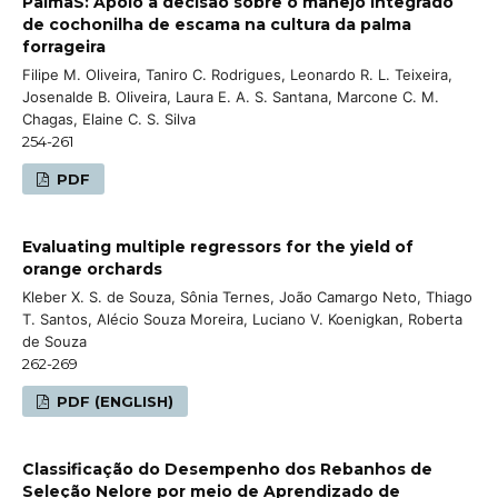
PalmaS: Apoio à decisão sobre o manejo integrado
de cochonilha de escama na cultura da palma
forrageira
Filipe M. Oliveira, Taniro C. Rodrigues, Leonardo R. L. Teixeira,
Josenalde B. Oliveira, Laura E. A. S. Santana, Marcone C. M.
Chagas, Elaine C. S. Silva
254-261
PDF
Evaluating multiple regressors for the yield of
orange orchards
Kleber X. S. de Souza, Sônia Ternes, João Camargo Neto, Thiago
T. Santos, Alécio Souza Moreira, Luciano V. Koenigkan, Roberta
de Souza
262-269
PDF (ENGLISH)
Classificação do Desempenho dos Rebanhos de
Seleção Nelore por meio de Aprendizado de