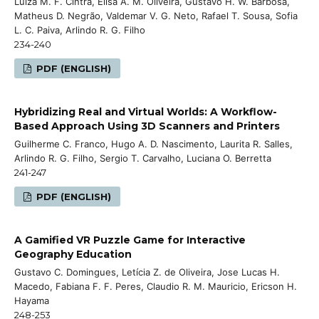
Luiza M. F. Cintra, Elisa A. M. Oliveira, Gustavo H. W. Barbosa,
Matheus D. Negrão, Valdemar V. G. Neto, Rafael T. Sousa, Sofia
L. C. Paiva, Arlindo R. G. Filho
234-240
PDF (ENGLISH)
Hybridizing Real and Virtual Worlds: A Workflow-
Based Approach Using 3D Scanners and Printers
Guilherme C. Franco, Hugo A. D. Nascimento, Laurita R. Salles,
Arlindo R. G. Filho, Sergio T. Carvalho, Luciana O. Berretta
241-247
PDF (ENGLISH)
A Gamified VR Puzzle Game for Interactive
Geography Education
Gustavo C. Domingues, Letícia Z. de Oliveira, Jose Lucas H.
Macedo, Fabiana F. F. Peres, Claudio R. M. Mauricio, Ericson H.
Hayama
248-253