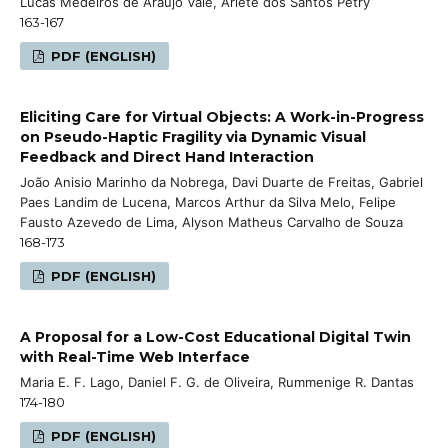
Lucas Medeiros de Araújo Vale, Arlete dos Santos Petry
163-167
PDF (ENGLISH)
Eliciting Care for Virtual Objects: A Work-in-Progress
on Pseudo-Haptic Fragility via Dynamic Visual
Feedback and Direct Hand Interaction
João Anisio Marinho da Nobrega, Davi Duarte de Freitas, Gabriel
Paes Landim de Lucena, Marcos Arthur da Silva Melo, Felipe
Fausto Azevedo de Lima, Alyson Matheus Carvalho de Souza
168-173
PDF (ENGLISH)
A Proposal for a Low-Cost Educational Digital Twin
with Real-Time Web Interface
Maria E. F. Lago, Daniel F. G. de Oliveira, Rummenige R. Dantas
174-180
PDF (ENGLISH)