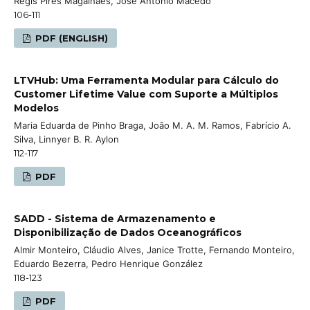
Regis Pires Magalhães, José Antônio Macêdo
106-111
PDF (ENGLISH)
LTVHub: Uma Ferramenta Modular para Cálculo do
Customer Lifetime Value com Suporte a Múltiplos
Modelos
Maria Eduarda de Pinho Braga, João M. A. M. Ramos, Fabrício A.
Silva, Linnyer B. R. Aylon
112-117
PDF
SADD - Sistema de Armazenamento e
Disponibilização de Dados Oceanográficos
Almir Monteiro, Cláudio Alves, Janice Trotte, Fernando Monteiro,
Eduardo Bezerra, Pedro Henrique González
118-123
PDF