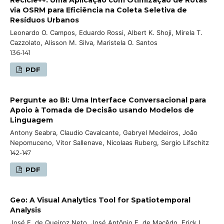
via OSRM para Eficiência na Coleta Seletiva de
Resíduos Urbanos
Leonardo O. Campos, Eduardo Rossi, Albert K. Shoji, Mirela T.
Cazzolato, Alisson M. Silva, Maristela O. Santos
136-141
PDF
Pergunte ao BI: Uma Interface Conversacional para
Apoio à Tomada de Decisão usando Modelos de
Linguagem
Antony Seabra, Claudio Cavalcante, Gabryel Medeiros, João
Nepomuceno, Vitor Sallenave, Nicolaas Ruberg, Sergio Lifschitz
142-147
PDF
Geo: A Visual Analytics Tool for Spatiotemporal
Analysis
José F. de Queiroz Neto, José Antônio F. de Macêdo, Erick L.