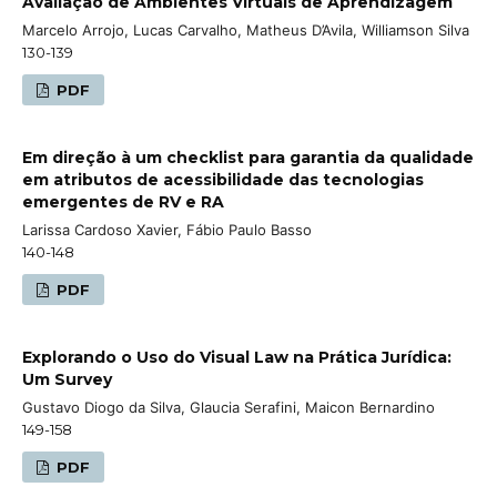
Avaliação de Ambientes Virtuais de Aprendizagem
Marcelo Arrojo, Lucas Carvalho, Matheus D’Avila, Williamson Silva
130-139
PDF
Em direção à um checklist para garantia da qualidade
em atributos de acessibilidade das tecnologias
emergentes de RV e RA
Larissa Cardoso Xavier, Fábio Paulo Basso
140-148
PDF
Explorando o Uso do Visual Law na Prática Jurídica:
Um Survey
Gustavo Diogo da Silva, Glaucia Serafini, Maicon Bernardino
149-158
PDF