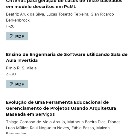
Critérios para geração de casos de teste baseados
em modelo descritos em PcML
Beatriz Aruk da Silva, Lucas Tosetto Teixeira, Gian Ricardo
Berkenbrock
11-20
PDF
Ensino de Engenharia de Software utilizando Sala de
Aula Invertida
Plínio R. S. Vilela
21-30
PDF
Evolução de uma Ferramenta Educacional de
Gerenciamento de Projetos Usando Arquitetura
Baseada em Serviços
Thiago Cardoso de Melo Araujo, Matheus Boeira Dias, Dionas
Luan Müller, Raul Nogueira Neves, Fábio Basso, Maicon
Bernardino