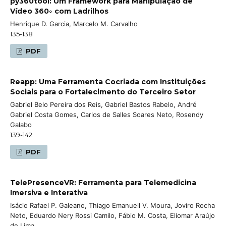
py360tool: Um Framework para Manipulação de
Vídeo 360◦ com Ladrilhos
Henrique D. Garcia, Marcelo M. Carvalho
135-138
PDF
Reapp: Uma Ferramenta Cocriada com Instituições
Sociais para o Fortalecimento do Terceiro Setor
Gabriel Belo Pereira dos Reis, Gabriel Bastos Rabelo, André
Gabriel Costa Gomes, Carlos de Salles Soares Neto, Rosendy
Galabo
139-142
PDF
TelePresenceVR: Ferramenta para Telemedicina
Imersiva e Interativa
Isácio Rafael P. Galeano, Thiago Emanuell V. Moura, Joviro Rocha
Neto, Eduardo Nery Rossi Camilo, Fábio M. Costa, Eliomar Araújo
de Lima