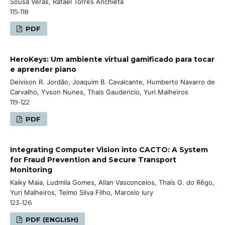
Sousa Veras, Rafael Torres Anchiêta
115-118
PDF
HeroKeys: Um ambiente virtual gamificado para tocar
e aprender piano
Deivison R. Jordão, Joaquim B. Cavalcante, Humberto Navarro de
Carvalho, Yvson Nunes, Thais Gaudencio, Yuri Malheiros
119-122
PDF
Integrating Computer Vision into CACTO: A System
for Fraud Prevention and Secure Transport
Monitoring
Kaiky Maia, Ludmila Gomes, Allan Vasconcelos, Thaís G. do Rêgo,
Yuri Malheiros, Telmo Silva Filho, Marcelo Iury
123-126
PDF (ENGLISH)