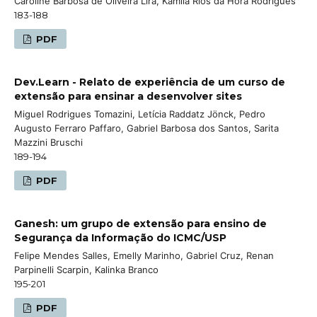
Caroline Barbosa de Oliveira Lira, Kamila Rios da Hora Rodrigues
183-188
PDF
Dev.Learn - Relato de experiência de um curso de
extensão para ensinar a desenvolver sites
Miguel Rodrigues Tomazini, Letícia Raddatz Jönck, Pedro
Augusto Ferraro Paffaro, Gabriel Barbosa dos Santos, Sarita
Mazzini Bruschi
189-194
PDF
Ganesh: um grupo de extensão para ensino de
Segurança da Informação do ICMC/USP
Felipe Mendes Salles, Emelly Marinho, Gabriel Cruz, Renan
Parpinelli Scarpin, Kalinka Branco
195-201
PDF