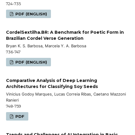
724-735
PDF (ENGLISH)
CordelSextilha.BR: A Benchmark for Poetic Form in
Brazilian Cordel Verse Generation
Bryan K. S. Barbosa, Marcela Y. A. Barbosa
736-747
PDF (ENGLISH)
Comparative Analysis of Deep Learning
Architectures for Classifying Soy Seeds
Vinicius Godoy Marques, Lucas Correia Ribas, Caetano Mazzoni
Ranieri
748-759
PDF
Trends and Challenges of AI Integration in Basic