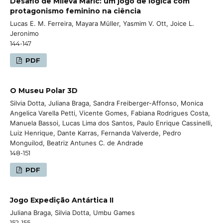
Desafio de Mileva Maric: um jogo de lógica com
protagonismo feminino na ciência
Lucas E. M. Ferreira, Mayara Müller, Yasmim V. Ott, Joice L.
Jeronimo
144-147
PDF
O Museu Polar 3D
Silvia Dotta, Juliana Braga, Sandra Freiberger-Affonso, Monica
Angelica Varella Petti, Vicente Gomes, Fabiana Rodrigues Costa,
Manuela Bassoi, Lucas Lima dos Santos, Paulo Enrique Cassinelli,
Luiz Henrique, Dante Karras, Fernanda Valverde, Pedro
Monguilod, Beatriz Antunes C. de Andrade
148-151
PDF
Jogo Expedição Antártica II
Juliana Braga, Silvia Dotta, Umbu Games
152-155