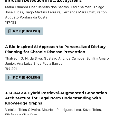
Intrusion Detection in SCADA Systems
Maria Eduarda Cher Benetis dos Santos, Fadir Salmen, Thiago
José Lucas, Tiago Martins Ferreira, Fernanda Mara Cruz, Kelton
Augusto Pontara da Costa
187-193
PDF (ENGLISH)
A Bio-Inspired AI Approach to Personalized Dietary
Planning for Chronic Disease Prevention
Thalyson G. N. da Silva, Gustavo A. L. de Campos, Bonfim Amaro
Júnior, Ana Luiza B. de Paula Barros
194-201
PDF (ENGLISH)
J-KGRAG: A Hybrid Retrieval-Augmented Generation
Architecture for Legal Norm Understanding with
Knowledge Graphs
Vinícius Teles Oliveira, Maurício Rodrigues Lima, Sávio Teles,
Elisângela Silva Dias