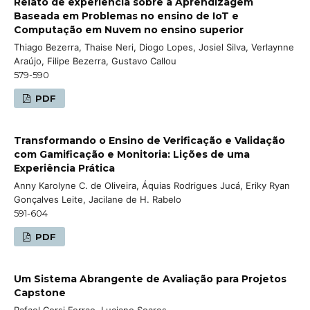
Relato de experiência sobre a Aprendizagem
Baseada em Problemas no ensino de IoT e
Computação em Nuvem no ensino superior
Thiago Bezerra, Thaise Neri, Diogo Lopes, Josiel Silva, Verlaynne
Araújo, Filipe Bezerra, Gustavo Callou
579-590
PDF
Transformando o Ensino de Verificação e Validação
com Gamificação e Monitoria: Lições de uma
Experiência Prática
Anny Karolyne C. de Oliveira, Áquias Rodrigues Jucá, Eriky Ryan
Gonçalves Leite, Jacilane de H. Rabelo
591-604
PDF
Um Sistema Abrangente de Avaliação para Projetos
Capstone
Rafael Corsi Ferrao, Luciano Soares