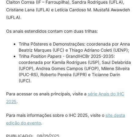
Claiton Correa (IF – Farroupilha), Sandra Rodrigues (UFLA),
Cristiane Lana (UFLA) e Letícia Cardoso M. Mustafá Awawdeh
(UFLA).
Os anais estendidos contam com duas trilhas:
Trilha Pôsteres e Demonstrações: coordenada por Anna
Beatriz Marques (UFC) e Thiago Adriano Coleti (UENP);
Trilha
Position Papers
- GrandIHCBr 2025-2035:
coordenada por Kamila Rodrigues (USP), Saul Delabrida
(UFOP), Andrea Gomes Campos (UFOP), Milene Silveira
(PUC-RS), Roberto Pereira (UFPR) e Ticianne Darin
(UFC).
Para acessar os anais principais, visite a
série Anais do IHC
2025
.
Para mais informações sobre o IHC 2025, visite o
site desta
edição do evento
.
PUBLICADO:
08/09/2025