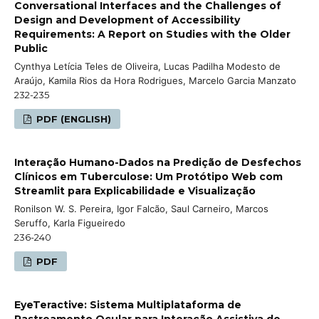
Conversational Interfaces and the Challenges of
Design and Development of Accessibility
Requirements: A Report on Studies with the Older
Public
Cynthya Letícia Teles de Oliveira, Lucas Padilha Modesto de
Araújo, Kamila Rios da Hora Rodrigues, Marcelo Garcia Manzato
232-235
PDF (ENGLISH)
Interação Humano-Dados na Predição de Desfechos
Clínicos em Tuberculose: Um Protótipo Web com
Streamlit para Explicabilidade e Visualização
Ronilson W. S. Pereira, Igor Falcão, Saul Carneiro, Marcos
Seruffo, Karla Figueiredo
236-240
PDF
EyeTeractive: Sistema Multiplataforma de
Rastreamento Ocular para Interação Assistiva de