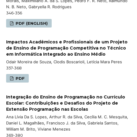
Morais, Maximiliano A. da S. Lopes, Pedro F. R. Neto, Raimundo
N. B. Neto, Gabryella R. Rodrigues
346-356
PDF (ENGLISH)
Impactos Acadêmicos e Profissionais de um Projeto
de Ensino de Programação Competitiva no Técnico
em Informática Integrado ao Ensino Médio
Odair Moreira de Souza, Clodis Boscarioli, Letícia Mara Peres
357-368
PDF
Integração do Ensino de Programação no Currículo
Escolar: Contribuições e Desafios do Projeto de
Extensão Programação nas Escolas
Ana Lívia Da S. Lopes, Arthur R. da Silva, Cecília M. C. Mesquita,
Daniel L. Magalhães, Francisco J. da Silva, Gabriela Santos,
William M. Brito, Viviane Menezes
369-380