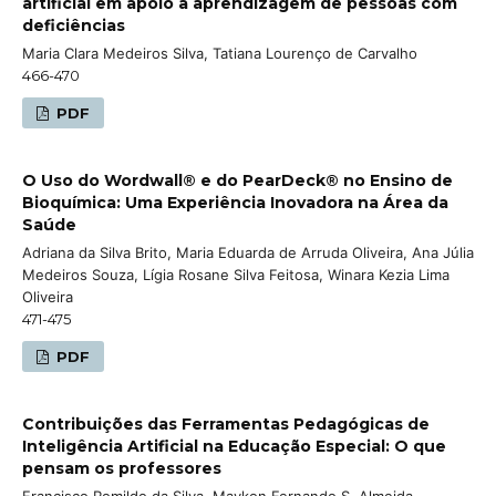
artificial em apoio à aprendizagem de pessoas com
deficiências
Maria Clara Medeiros Silva, Tatiana Lourenço de Carvalho
466-470
PDF
O Uso do Wordwall® e do PearDeck® no Ensino de
Bioquímica: Uma Experiência Inovadora na Área da
Saúde
Adriana da Silva Brito, Maria Eduarda de Arruda Oliveira, Ana Júlia
Medeiros Souza, Lígia Rosane Silva Feitosa, Winara Kezia Lima
Oliveira
471-475
PDF
Contribuições das Ferramentas Pedagógicas de
Inteligência Artificial na Educação Especial: O que
pensam os professores
Francisco Romildo da Silva, Maykon Fernando S. Almeida,