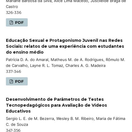
Mariane Barbosa da Silva, Alice Lima Macêdo, Juscileide Braga de
Castro
326-336
PDF
Educação Sexual e Protagonismo Juvenil nas Redes
Sociais: relatos de uma experiência com estudantes
do ensino médio
Patrícia D. A. do Amaral, Matheus M. de A. Rodrigues, Rômulo M.
de Carvalho, Layne R. L. Tomaz, Charles A. G. Madeira
337-346
PDF
Desenvolvimento de Parâmetros de Testes
Tecnopedagógicos para Avaliação de Vídeos
Educativos
Sergio L. E. de M. Bezerra, Wesley B. M. Ribeiro, Maria de Fátima
C. de Souza
347-356