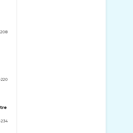
-208
-220
tre
-234