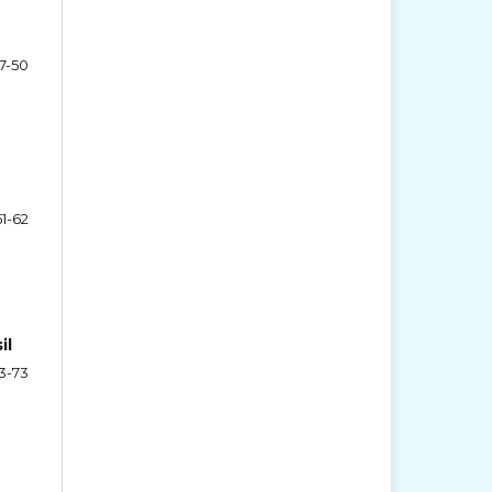
7-50
51-62
il
3-73