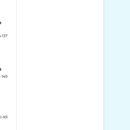
o
6-137
s
-149
0-161