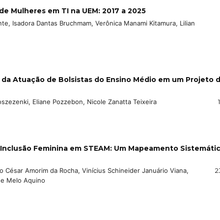
 de Mulheres em TI na UEM: 2017 a 2025
ante, Isadora Dantas Bruchmam, Verônica Manami Kitamura, Lilian
 da Atuação de Bolsistas do Ensino Médio em um Projeto 
oszezenki, Eliane Pozzebon, Nicole Zanatta Teixeira
ra Inclusão Feminina em STEAM: Um Mapeamento Sistemáti
io César Amorim da Rocha, Vinícius Schineider Januário Viana,
2
de Melo Aquino