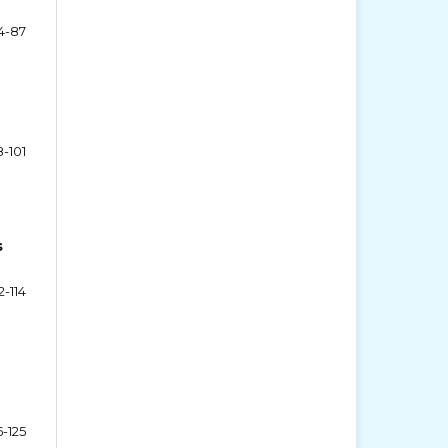
4-87
-101
s
2-114
5-125