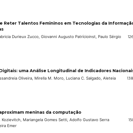
r e Reter Talentos Femininos em Tecnologias da Informaçã
as
abricia Durieux Zucco, Giovanni Augusto Patrícioinst, Paulo Sérgio
12
gitais: uma Análise Longitudinal de Indicadores Nacionai
sandreia Oliveira, Mirella M. Moro, Luciana C. Salgado, Aleteia
138
ue aproximam meninas da computação
. Kozievitch, Mariangela Gomes Setti, Adolfo Gustavo Serra
15
eira Emer