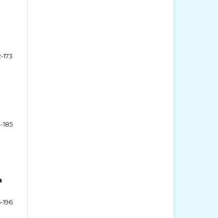
2-173
4-185
a
-196