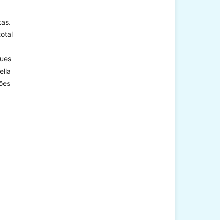
tas.
total
ques
ella
ões