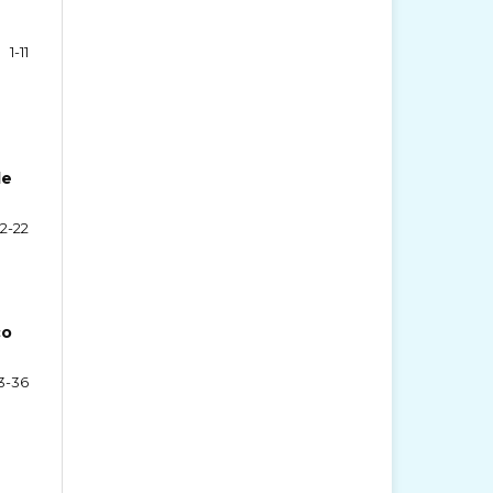
1-11
de
12-22
co
3-36