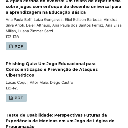
A épica corrida do ovócito: Um relato de experiência
sobre jogos com enfoque do desenho universal para
a aprendizagem na Educação Básica
Ana Paula Boff, Luiza Gonçalves, Eliel Edilson Barbosa, Vinicius
Silva Arioli, Daieli Althaus, Ana Paula dos Santos Ferraz, Ana Elisa
Millan, Luana Zimmer Sarzi
133-138
PDF
Phishing Quiz: Um Jogo Educacional para
Conscientização e Prevenção de Ataques
Cibernéticos
Lucas Coqui, Vitor Maia, Diego Castro
139-145
PDF
Teste de Usabilidade: Perspectivas Futuras da
Experiência de Meninas em um Jogo de Lógica de
Programação