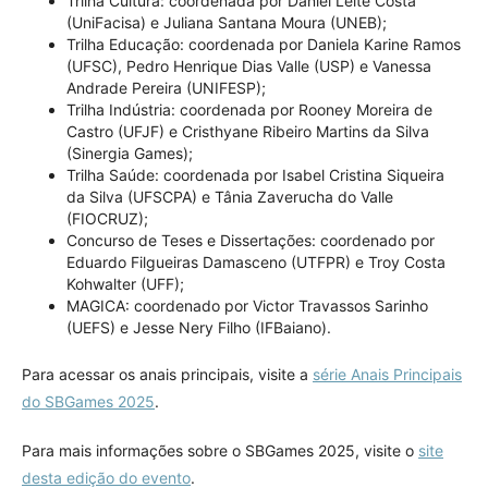
Trilha Cultura: coordenada por Daniel Leite Costa
(UniFacisa) e Juliana Santana Moura (UNEB);
Trilha Educação: coordenada por Daniela Karine Ramos
(UFSC), Pedro Henrique Dias Valle (USP) e Vanessa
Andrade Pereira (UNIFESP);
Trilha Indústria: coordenada por Rooney Moreira de
Castro (UFJF) e Cristhyane Ribeiro Martins da Silva
(Sinergia Games);
Trilha Saúde: coordenada por Isabel Cristina Siqueira
da Silva (UFSCPA) e Tânia Zaverucha do Valle
(FIOCRUZ);
Concurso de Teses e Dissertações: coordenado por
Eduardo Filgueiras Damasceno (UTFPR) e Troy Costa
Kohwalter (UFF);
MAGICA: coordenado por Victor Travassos Sarinho
(UEFS) e Jesse Nery Filho (IFBaiano).
Para acessar os anais principais, visite a
série Anais Principais
do SBGames 2025
.
Para mais informações sobre o SBGames 2025, visite o
site
desta edição do evento
.