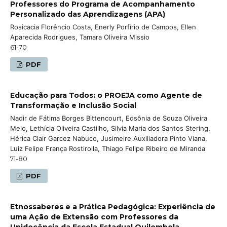
Professores do Programa de Acompanhamento
Personalizado das Aprendizagens (APA)
Rosicacia Florêncio Costa, Enerly Porfírio de Campos, Ellen
Aparecida Rodrigues, Tamara Oliveira Missio
61-70
PDF
Educação para Todos: o PROEJA como Agente de
Transformação e Inclusão Social
Nadir de Fátima Borges Bittencourt, Edsônia de Souza Oliveira
Melo, Lethícia Oliveira Castilho, Silvia Maria dos Santos Stering,
Hérica Clair Garcez Nabuco, Jusimeire Auxiliadora Pinto Viana,
Luiz Felipe França Rostirolla, Thiago Felipe Ribeiro de Miranda
71-80
PDF
Etnossaberes e a Prática Pedagógica: Experiência de
uma Ação de Extensão com Professores da
Unidocência da Escola Estadual Quilombola